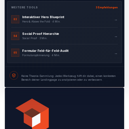
WEITERE TOOLS
3 Empfehlungen
Interaktiver Hero Blueprint
→
03
Hero & Above the Fold · 4 Min.
Social Proof Hierarchie
→
04
Social Proof · 3 Min.
Formular Feld-für-Feld-Audit
→
05
Formularoptimierung · 4 Min.
Keine Theorie-Sammlung: Jedes Werkzeug hilft dir dabei, einen konkreten
Bereich deiner Landingpage zu analysieren oder zu verbessern.