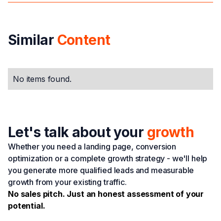
First-Party-Daten sind Informationen, die Unternehmen
direkt über eigene Websites, Formulare oder
Kundenkontakte sammeln. Diese Daten gelten meist als
Similar
Content
zuverlässiger und datenschutzfreundlicher.
No items found.
Let's talk about your
growth
Whether you need a landing page, conversion
optimization or a complete growth strategy - we'll help
you generate more qualified leads and measurable
growth from your existing traffic.
No sales pitch. Just an honest assessment of your
potential.