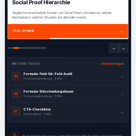
Social Proof Hierarchie
Vergleiche verschiedene Formen von Social Proof und erkenne, welche
Nachweise in welcher Situation am stärksten wirken.
→
TOOL ÖFFNEN
←
→
WEITERE TOOLS
3 Empfehlungen
Formular Feld-für-Feld-Audit
→
05
Formularoptimierung · 4 Min.
Formular Entscheidungsbaum
→
06
Formularoptimierung · 3 Min.
CTA-Checkliste
→
07
Call-to-Action · 3 Min.
Keine Theorie-Sammlung: Jedes Werkzeug hilft dir dabei, einen konkreten