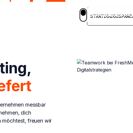
STRATEGIEGESPRÄC
em
Blog
Case Studies
Karriere
DE
STRATEGIEGESPRÄC
ting,
efert
nternehmen messbar
rnehmen, dich
 möchtest, freuen wir