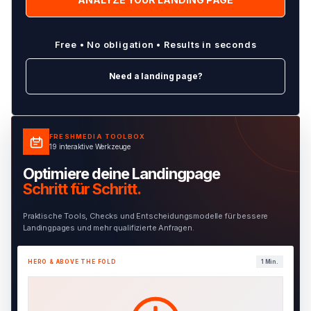
Free • No obligation • Results in seconds
Need a landing page?
FRESHMEDIA TOOLBOX
19 interaktive Werkzeuge
Optimiere deine Landingpage
Schritt für Schritt.
Praktische Tools, Checks und Entscheidungsmodelle für bessere
Landingpages und mehr qualifizierte Anfragen.
HERO & ABOVE THE FOLD
1 Min.