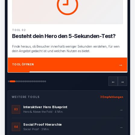
TOOL 02
Besteht dein Hero den 5-Sekunden-Test?
Finde heraus, ob Besucher innerhalb weniger Sekunden verstehen, für wen
dein Angebot gedacht ist und welchen Nutzen es bietet.
→
TOOL ÖFFNEN
←
→
WEITERE TOOLS
3 Empfehlungen
Interaktiver Hero Blueprint
→
03
Hero & Above the Fold · 4 Min.
Social Proof Hierarchie
→
04
Social Proof · 3 Min.