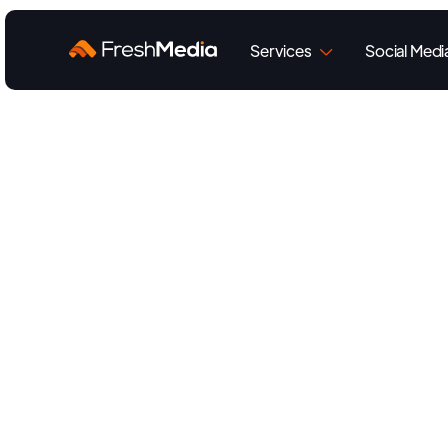
Services
Social Med

