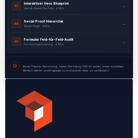
Interaktiver Hero Blueprint
→
03
Hero & Above the Fold · 4 Min.
Social Proof Hierarchie
→
04
Social Proof · 3 Min.
Formular Feld-für-Feld-Audit
→
05
Formularoptimierung · 4 Min.
Keine Theorie-Sammlung: Jedes Werkzeug hilft dir dabei, einen konkreten
Bereich deiner Landingpage zu analysieren oder zu verbessern.