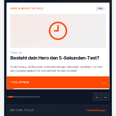
HERO & ABOVE THE FOLD
1 Min.
TOOL 02
Besteht dein Hero den 5-Sekunden-Test?
Finde heraus, ob Besucher innerhalb weniger Sekunden verstehen, für wen
dein Angebot gedacht ist und welchen Nutzen es bietet.
→
TOOL ÖFFNEN
←
→
WEITERE TOOLS
3 Empfehlungen