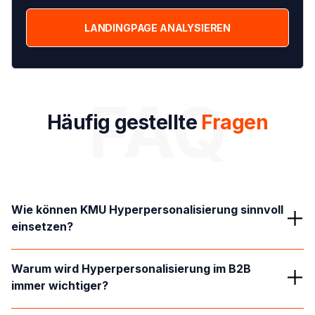
LANDINGPAGE ANALYSIEREN
FAQ
Häufig gestellte
Fragen
Wie können KMU Hyperpersonalisierung sinnvoll 
einsetzen?
Bereits einfache Maßnahmen wie personalisierte E-
Warum wird Hyperpersonalisierung im B2B 
Mails, segmentierte Inhalte oder individuelle
immer wichtiger?
Landingpages können deutliche Verbesserungen
erzielen. Komplexe KI-Systeme sind dafür nicht