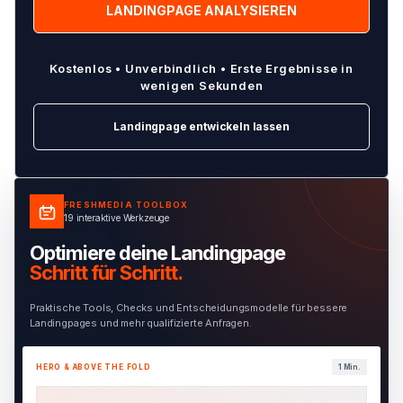
Kostenlos • Unverbindlich • Erste Ergebnisse in
wenigen Sekunden
Landingpage entwickeln lassen
FRESHMEDIA TOOLBOX
19 interaktive Werkzeuge
Optimiere deine Landingpage
Schritt für Schritt.
Praktische Tools, Checks und Entscheidungsmodelle für bessere
Landingpages und mehr qualifizierte Anfragen.
HERO & ABOVE THE FOLD
1 Min.