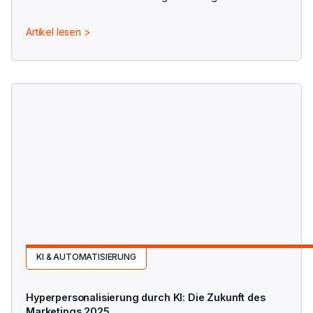
individuellere Angebote, höhere Conversion Rates und
engere Kundenbindung.
Artikel lesen >
KI & AUTOMATISIERUNG
Hyperpersonalisierung durch KI: Die Zukunft des
Marketings 2025