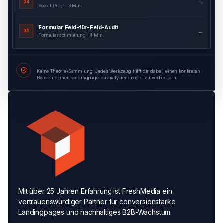
→
04
Social Proof · 3 Min.
Formular Feld-für-Feld-Audit
→
05
Formularoptimierung · 4 Min.
Keine Theorie-Sammlung: Jedes Werkzeug hilft dir dabei, einen konkreten
Bereich deiner Landingpage zu analysieren oder zu verbessern.
Mit über 25 Jahren Erfahrung ist FreshMedia ein
vertrauenswürdiger Partner für conversionstarke
Landingpages und nachhaltiges B2B-Wachstum.