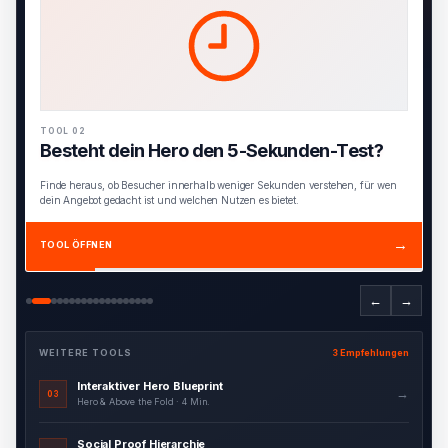
TOOL 02
Besteht dein Hero den 5-Sekunden-Test?
Finde heraus, ob Besucher innerhalb weniger Sekunden verstehen, für wen
dein Angebot gedacht ist und welchen Nutzen es bietet.
→
TOOL ÖFFNEN
←
→
WEITERE TOOLS
3 Empfehlungen
Interaktiver Hero Blueprint
→
03
Hero & Above the Fold · 4 Min.
Social Proof Hierarchie