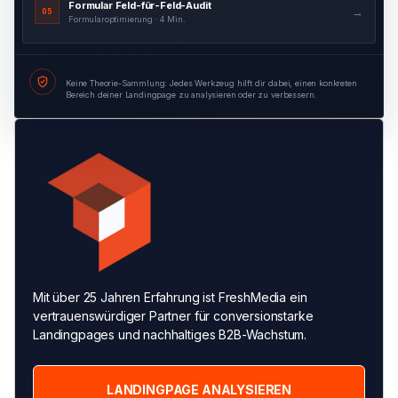
Formular Feld-für-Feld-Audit
→
05
Formularoptimierung · 4 Min.
Keine Theorie-Sammlung: Jedes Werkzeug hilft dir dabei, einen konkreten
Bereich deiner Landingpage zu analysieren oder zu verbessern.
Mit über 25 Jahren Erfahrung ist FreshMedia ein
vertrauenswürdiger Partner für conversionstarke
Landingpages und nachhaltiges B2B-Wachstum.
LANDINGPAGE ANALYSIEREN