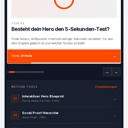
TOOL 02
Besteht dein Hero den 5-Sekunden-Test?
Finde heraus, ob Besucher innerhalb weniger Sekunden verstehen, für wen
dein Angebot gedacht ist und welchen Nutzen es bietet.
→
TOOL ÖFFNEN
←
→
WEITERE TOOLS
3 Empfehlungen
Interaktiver Hero Blueprint
→
03
Hero & Above the Fold · 4 Min.
Social Proof Hierarchie
→
04
Social Proof · 3 Min.