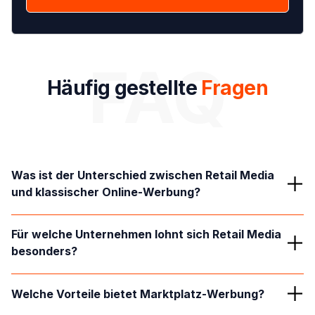
FAQ
Häufig gestellte
Fragen
Was ist der Unterschied zwischen Retail Media 
und klassischer Online-Werbung?
Klassische Online-Werbung fokussiert häufig Reichweite
Für welche Unternehmen lohnt sich Retail Media 
und Aufmerksamkeit. Retail Media erreicht Nutzer
besonders?
dagegen direkt innerhalb eines konkreten
Kaufprozesses.
Besonders E-Commerce-Unternehmen und Marken mit
Welche Vorteile bietet Marktplatz-Werbung?
physischen Produkten profitieren von Retail Media. Vor
allem bei stark umkämpften Märkten kann zusätzliche