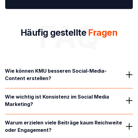
FAQ
Häufig gestellte
Fragen
Wie können KMU besseren Social-Media-
Content erstellen?
KMU sollten Inhalte stärker an Zielgruppe, Alltag und
Wie wichtig ist Konsistenz im Social Media 
echten Problemen orientieren. Besonders wichtig sind
Marketing?
klare Botschaften, Persönlichkeit und verständliche
Formate.
Regelmäßige Inhalte helfen Unternehmen dabei, sichtbar
Warum erzielen viele Beiträge kaum Reichweite 
und relevant zu bleiben. Konsistenz stärkt langfristig
oder Engagement?
Reichweite, Vertrauen und Markenwahrnehmung.