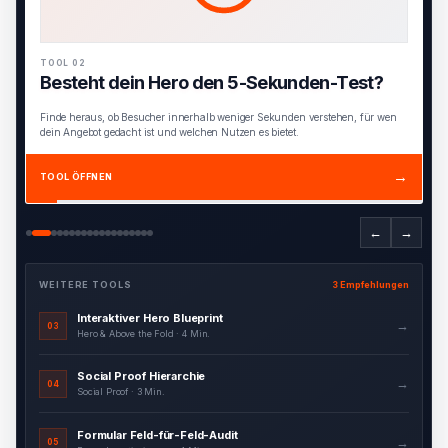
TOOL 02
Besteht dein Hero den 5-Sekunden-Test?
Finde heraus, ob Besucher innerhalb weniger Sekunden verstehen, für wen
dein Angebot gedacht ist und welchen Nutzen es bietet.
→
TOOL ÖFFNEN
←
→
WEITERE TOOLS
3 Empfehlungen
Interaktiver Hero Blueprint
→
03
Hero & Above the Fold · 4 Min.
Social Proof Hierarchie
→
04
Social Proof · 3 Min.
Formular Feld-für-Feld-Audit
→
05