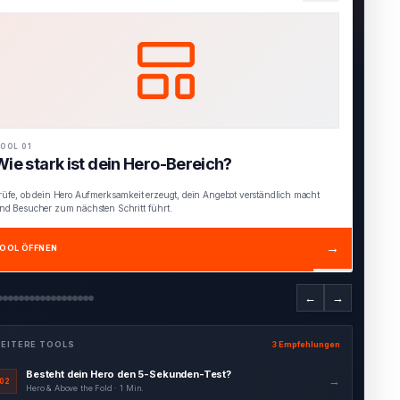
OOL 02
Besteht dein Hero den 5-Sekunden-Test?
inde heraus, ob Besucher innerhalb weniger Sekunden verstehen, für wen dein
ngebot gedacht ist und welchen Nutzen es bietet.
→
OOL ÖFFNEN
←
→
EITERE TOOLS
3 Empfehlungen
Interaktiver Hero Blueprint
→
03
Hero & Above the Fold · 4 Min.