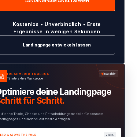
Kostenlos • Unverbindlich • Erste
Ergebnisse in wenigen Sekunden
Landingpage entwickeln lassen
FRESHMEDIA TOOLBOX
Interaktiv
19 interaktive Werkzeuge
ptimiere deine Landingpage
chritt für Schritt.
aktische Tools, Checks und Entscheidungsmodelle für bessere
ndingpages und mehr qualifizierte Anfragen.
ERO & ABOVE THE FOLD
1 Min.