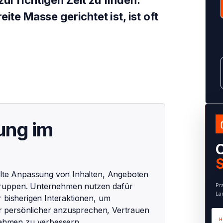
r richtigen Zeit zu finden.
ite Masse gerichtet ist, ist oft
ung im
O
S
ielte Anpassung von Inhalten, Angeboten
gruppen. Unternehmen nutzen dafür
Pr
La
r bisherigen Interaktionen, um
zer persönlicher anzusprechen, Vertrauen
ahmen zu verbessern.
H