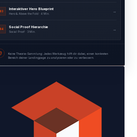
Social Proof Hierarchie
→
04
Social Proof · 3 Min.
Formular Feld-für-Feld-Audit
→
05
Formularoptimierung · 4 Min.
Keine Theorie-Sammlung: Jedes Werkzeug hilft dir dabei, einen konkreten
Bereich deiner Landingpage zu analysieren oder zu verbessern.