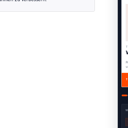
T
F
A
T
W