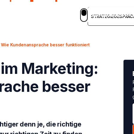
STRATEGIEGESPRÄC
em
Blog
Case Studies
Karriere
DE
STRATEGIEGESPRÄC
: Wie Kundenansprache besser funktioniert
 im Marketing:
rache besser
htiger denn je, die richtige