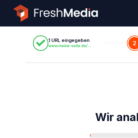
1 URL eingegeben
2
www.meine-seite.de/...
Wir ana