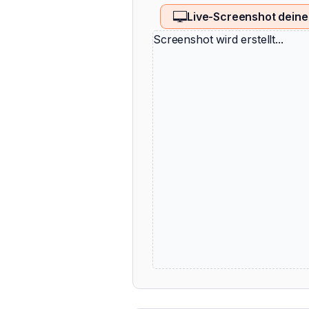
Live-Screenshot dein
Screenshot wird erstellt...